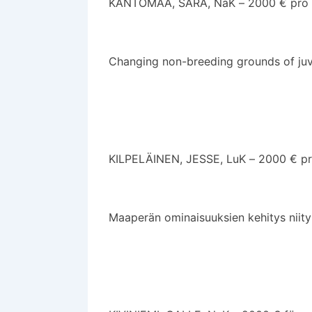
KANTOMAA, SARA, NaK – 2000 € pro 
Changing non-breeding grounds of juve
KILPELÄINEN, JESSE, LuK – 2000 € pr
Maaperän ominaisuuksien kehitys niityi