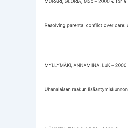
MURARI, GLORIA, MSc – 2000 € for a m
Resolving parental conflict over care:
MYLLYMÄKI, ANNAMIINA, LuK – 2000 €
Uhanalaisen raakun lisääntymiskunnon v