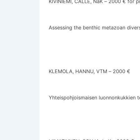
KIVINIEMI, CALLE, NaK – 2000 € för p
Assessing the benthic metazoan diversi
KLEMOLA, HANNU, VTM – 2000 €
Yhteispohjoismaisen luonnonkukkien t