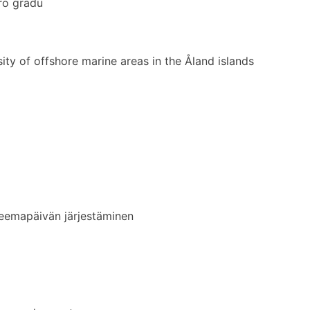
ro gradu
ty of offshore marine areas in the Åland islands
eemapäivän järjestäminen