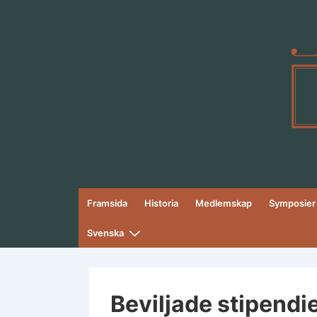
↓
Skip
to
Main
Content
Huvudnavigation
Framsida
Historia
Medlemskap
Symposier
Svenska
Beviljade stipend