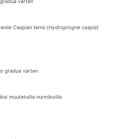
gradua varten
nile Caspian terns (
Hydroprogne caspia
)
o gradua varten
ksi muutetuilla nurmikoilla