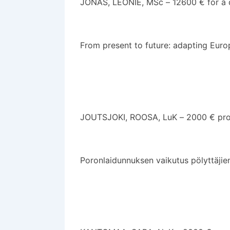
JONAS, LEONIE, MSc – 12600 € for a d
From present to future: adapting Euro
JOUTSJOKI, ROOSA, LuK – 2000 € pro
Poronlaidunnuksen vaikutus pölyttäjien e