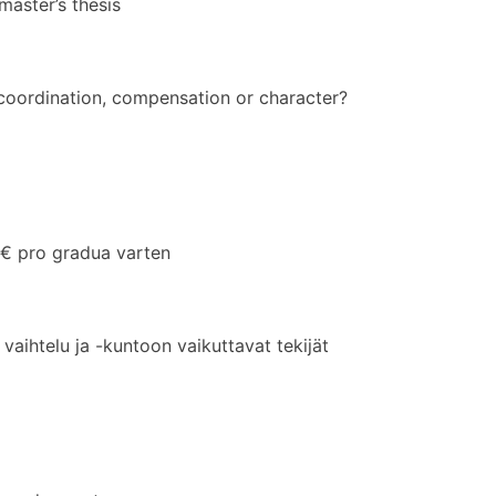
aster’s thesis
 coordination, compensation or character?
 pro gradua varten
aihtelu ja -kuntoon vaikuttavat tekijät