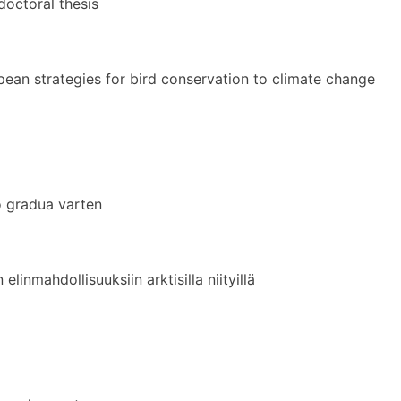
octoral thesis
pean strategies for bird conservation to climate change
 gradua varten
linmahdollisuuksiin arktisilla niityillä