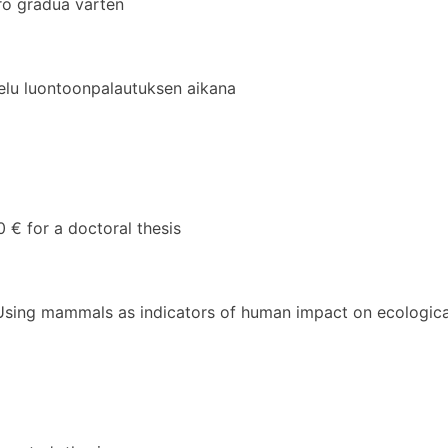
o gradua varten
elu luontoonpalautuksen aikana
 for a doctoral thesis
 Using mammals as indicators of human impact on ecological 