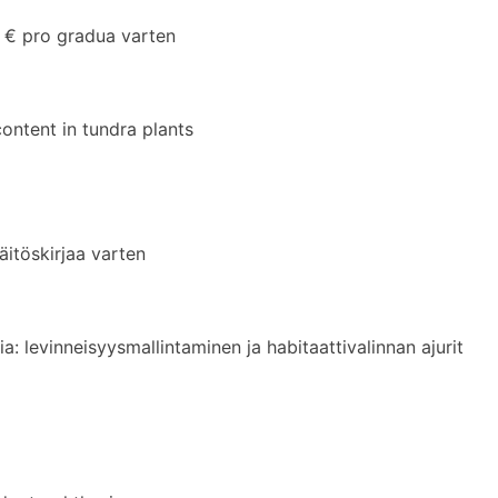
€ pro gradua varten
ontent in tundra plants
töskirjaa varten
a: levinneisyysmallintaminen ja habitaattivalinnan ajurit