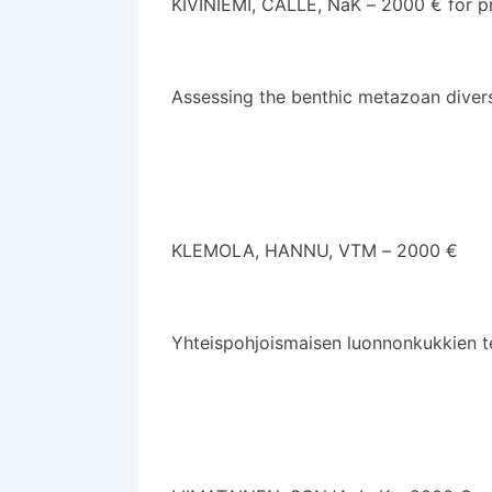
KIVINIEMI, CALLE, NaK – 2000 € för p
Assessing the benthic metazoan diversi
KLEMOLA, HANNU, VTM – 2000 €
Yhteispohjoismaisen luonnonkukkien t