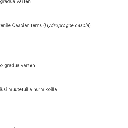
gradua varten
nile Caspian terns (
Hydroprogne caspia
)
o gradua varten
ksi muutetuilla nurmikoilla