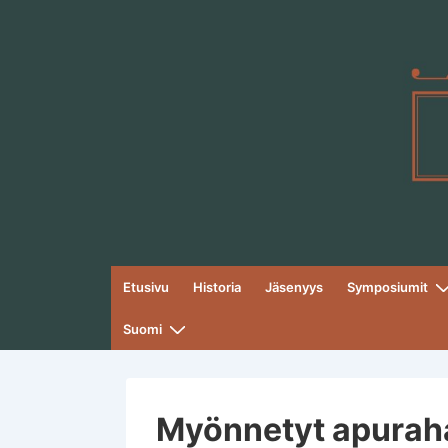
↓
Siirry
pääsisältöön
Päänavigaatio
Etusivu
Historia
Jäsenyys
Symposiumit
Suomi
Myönnetyt apurah