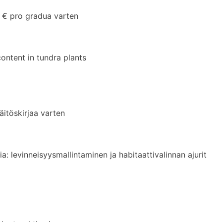
€ pro gradua varten
ontent in tundra plants
töskirjaa varten
a: levinneisyysmallintaminen ja habitaattivalinnan ajurit