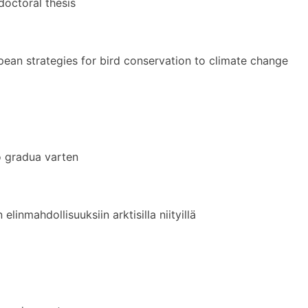
octoral thesis
pean strategies for bird conservation to climate change
 gradua varten
linmahdollisuuksiin arktisilla niityillä