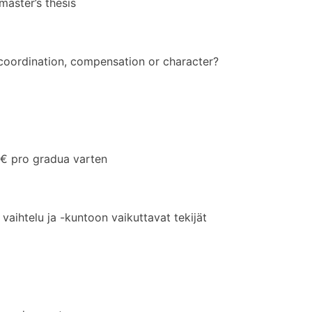
aster’s thesis
 coordination, compensation or character?
 pro gradua varten
aihtelu ja -kuntoon vaikuttavat tekijät