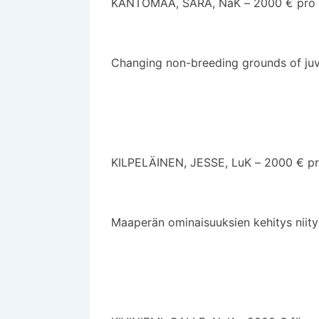
KANTOMAA, SARA, NaK – 2000 € pro 
Changing non-breeding grounds of juve
KILPELÄINEN, JESSE, LuK – 2000 € pr
Maaperän ominaisuuksien kehitys niityi