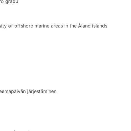
ro gradu
ty of offshore marine areas in the Åland islands
eemapäivän järjestäminen