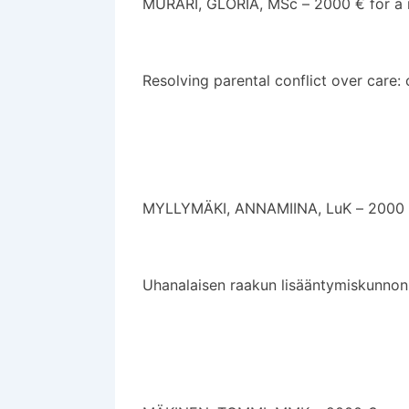
MURARI, GLORIA, MSc – 2000 € for a m
Resolving parental conflict over care:
MYLLYMÄKI, ANNAMIINA, LuK – 2000 €
Uhanalaisen raakun lisääntymiskunnon v