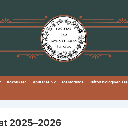
Kokoukset
Apurahat
Memoranda
Nåtön biologinen as
at 2025–2026