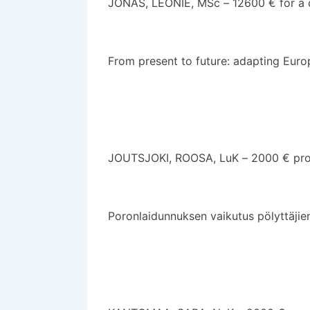
JONAS, LEONIE, MSc – 12600 € for a d
From present to future: adapting Euro
JOUTSJOKI, ROOSA, LuK – 2000 € pro
Poronlaidunnuksen vaikutus pölyttäjien e