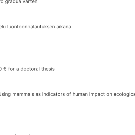
o gradua varten
elu luontoonpalautuksen aikana
 for a doctoral thesis
 Using mammals as indicators of human impact on ecological 