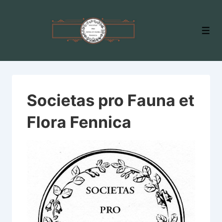
↓
Skip
Men
to
Main
Content
Societas pro Fauna et
Flora Fennica